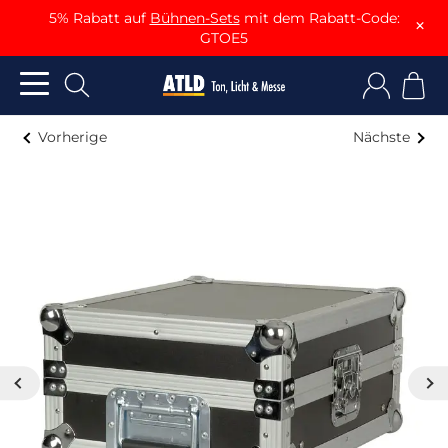
5% Rabatt auf
Bühnen-Sets
mit dem Rabatt-Code:
×
GTOE5
Vorherige
Nächste