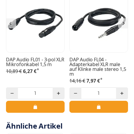
DAP Audio FL01 - 3-pol XLR
DAP Audio FL04 -
Mikrofonkabel 1,5 m
Adapterkabel XLR male
auf Klinke male stereo 1,5
*
10,89 €
6,27 €
m
*
14,16 €
7,97 €
Ähnliche Artikel