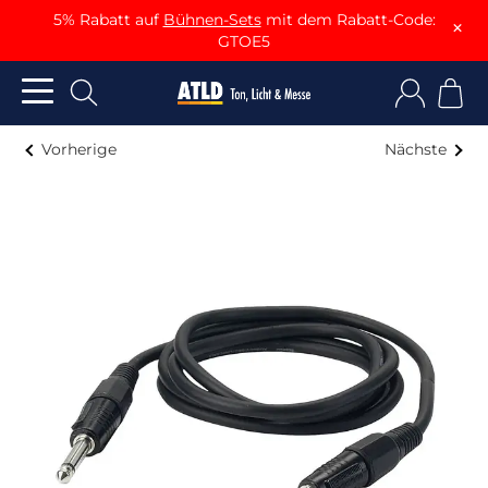
5% Rabatt auf
Bühnen-Sets
mit dem Rabatt-Code:
×
GTOE5
Vorherige
Nächste