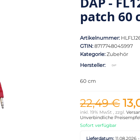
DAP - FL12
patch 60
Artikelnummer:
HLFL12
GTIN:
8717748045997
Kategorie:
Zubehör
Hersteller:
60 cm
22,49 €
13,
inkl. 19% MwSt , zzgl.
Versa
Unverbindliche Preisempfeh
Sofort verfügbar
Lieferdatum:
11.08.2026 