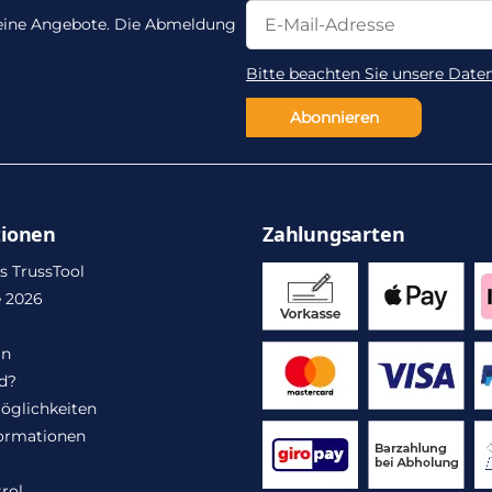
Newsletter Abonnieren
Newsletter Abonnieren
 keine Angebote. Die Abmeldung
Bitte beachten Sie unsere Date
Abonnieren
tionen
Zahlungsarten
s TrussTool
 2026
in
d?
öglichkeiten
ormationen
rol