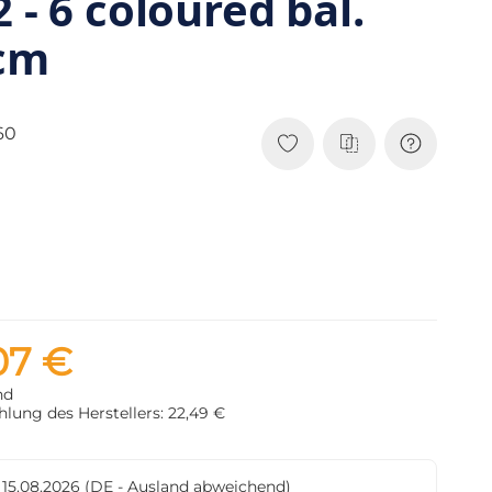
 - 6 coloured bal.
 cm
60
07 €
nd
lung des Herstellers: 22,49 €
- 15.08.2026
(DE - Ausland abweichend)