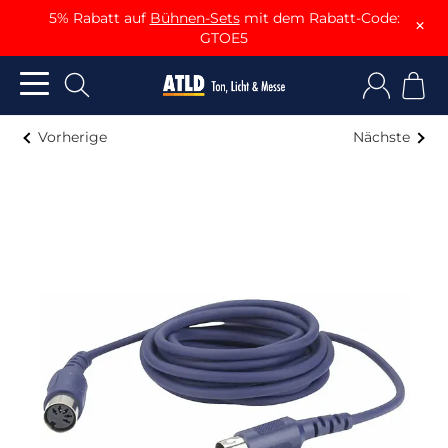
5% Rabatt auf
Bühnen-Sets
mit dem Rabatt-Code:
×
GTOE5
Vorherige
Nächste