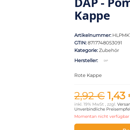
DAP - Po
Kappe
Artikelnummer:
HLPMK
GTIN:
8717748053091
Kategorie:
Zubehör
Hersteller:
Rote Kappe
2,92 €
1,43
inkl. 19% MwSt , zzgl.
Versa
Unverbindliche Preisempfeh
Momentan nicht verfügbar