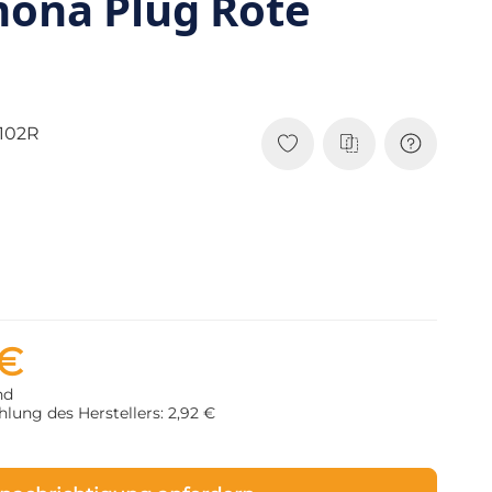
mona Plug Rote
102R
 €
nd
lung des Herstellers: 2,92 €