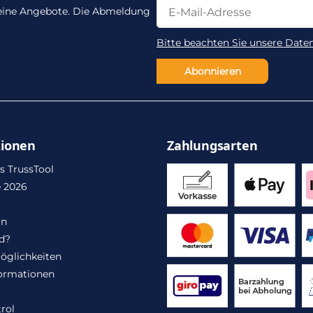
Newsletter Abonnieren
Newsletter Abonnieren
 keine Angebote. Die Abmeldung
Bitte beachten Sie unsere Date
Abonnieren
tionen
Zahlungsarten
s TrussTool
 2026
in
d?
öglichkeiten
ormationen
rol