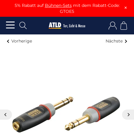
5% Rabatt auf
Bühnen-Sets
mit dem Rabatt-Code:
×
GTOE5
Vorherige
Nächste