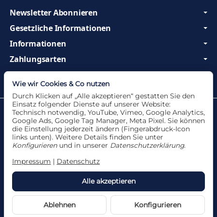
Newsletter Abonnieren
Gesetzliche Informationen
Informationen
Zahlungsarten
Wir sind Profis und beraten Sie gerne!
Wie wir Cookies & Co nutzen
Durch Klicken auf „Alle akzeptieren“ gestatten Sie den
Einsatz folgender Dienste auf unserer Website:
Datenschutzerklärung
•
Impressum
Technisch notwendig, YouTube, Vimeo, Google Analytics,
Google Ads, Google Tag Manager, Meta Pixel. Sie können
die Einstellung jederzeit ändern (Fingerabdruck-Icon
links unten). Weitere Details finden Sie unter
Konfigurieren
und in unserer
Datenschutzerklärung
.
Vertrag widerrufen
Impressum
|
Datenschutz
Alle akzeptieren
*
Alle Angebote nur solange der Vorrat reicht. Für
Druckfehler und Irrtümer wird keine Haftung
übernommen.
Ablehnen
Konfigurieren
Powered by
JTL-Shop
Made with
♥
by
eRock Creations