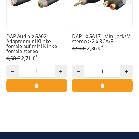
DAP Audio XGA02 -
DAP - XGA17 - Mini Jack/M
Adapter mini Klinke
stereo > 2 x RCA/F
female auf mini Klinke
*
4,94 €
2,86 €
female stereo
*
4,58 €
2,71 €