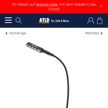
5% Rabatt auf
Bühnen-Sets
mit dem Rabatt-Code:
×
GTOE5
Vorherige
Nächste