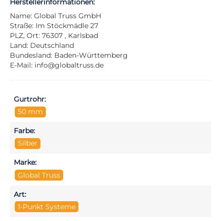
Herstellerinformationen:
Name: Global Truss GmbH
Straße: Im Stöckmädle 27
PLZ, Ort: 76307 , Karlsbad
Land: Deutschland
Bundesland: Baden-Württemberg
E-Mail:
info@globaltruss.de
Gurtrohr:
50 mm
Farbe:
Silber
Marke:
Global Truss
Art:
1-Punkt Systeme