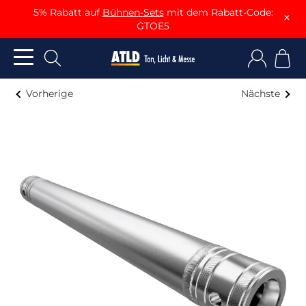
5% Rabatt auf
Bühnen-Sets
mit dem Rabatt-Code:
×
GTOE5
Vorherige
Nächste