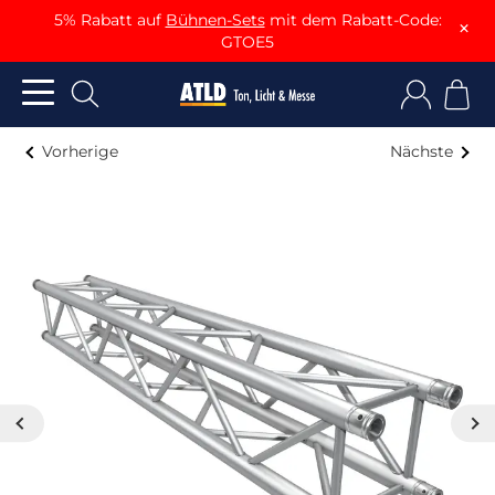
5% Rabatt auf
Bühnen-Sets
mit dem Rabatt-Code:
×
GTOE5
Vorherige
Nächste