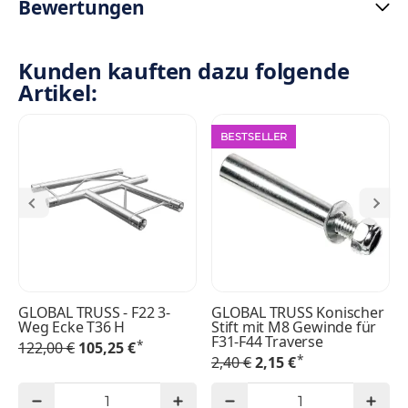
Bewertungen
Kunden kauften dazu folgende
Artikel:
BESTSELLER
GLOBAL TRUSS - F22 3-
GLOBAL TRUSS Konischer
Weg Ecke T36 H
Stift mit M8 Gewinde für
F31-F44 Traverse
*
122,00 €
105,25 €
*
2,40 €
2,15 €