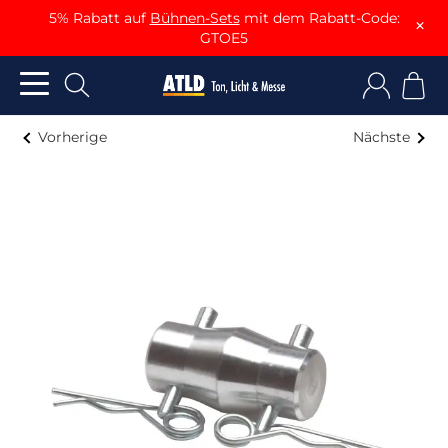
5% Rabatt auf
Bühnen-Sets
mit dem Rabatt-Code:
×
GTOE5
Vorherige
Nächste