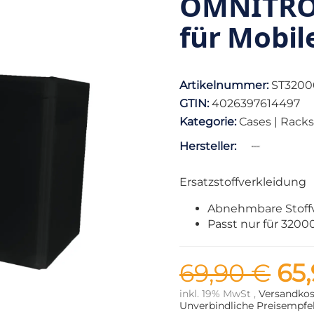
OMNITRO
für Mobil
Artikelnummer:
ST3200
GTIN:
4026397614497
Kategorie:
Cases | Racks
Hersteller:
Ersatzstoffverkleidung
Abnehmbare Stoff
Passt nur für 320
69,90 €
65
inkl. 19% MwSt ,
Versandkos
Unverbindliche Preisempfeh