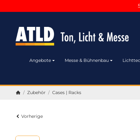
Angebote
Messe & Bühnenbau
Lichttec
/
Zubehör
/
Cases | Racks
Startseite
Vorherige