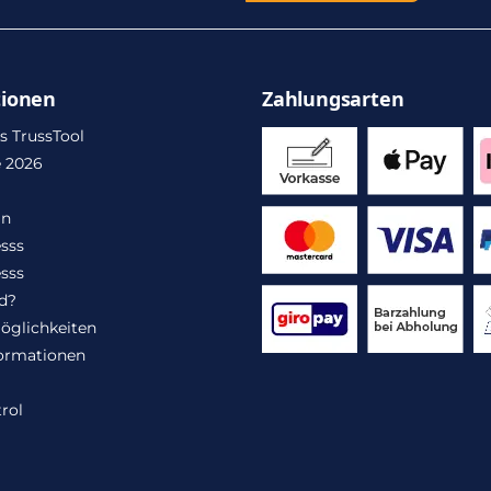
tionen
Zahlungsarten
s TrussTool
 2026
in
sss
sss
d?
öglichkeiten
ormationen
rol