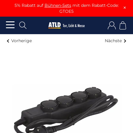
5% Rabatt auf
Bühnen-Sets
mit dem Rabatt-Code:
×
GTOE5
Vorherige
Nächste