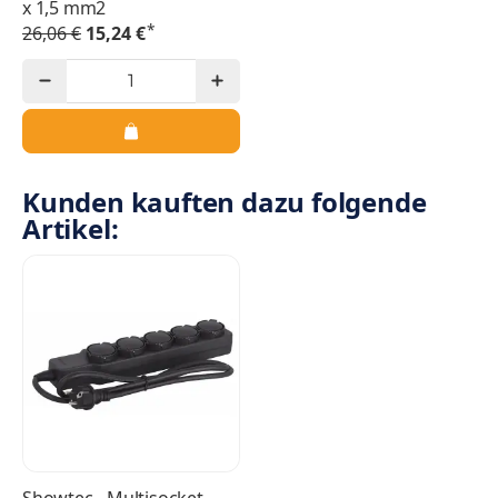
x 1,5 mm2
*
26,06 €
15,24 €
Kunden kauften dazu folgende
Artikel:
Showtec - Multisocket