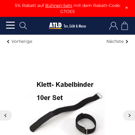
5% Rabatt auf
Bühnen-Sets
mit dem Rabatt-Code:
×
GTOE5
Vorherige
Nächste