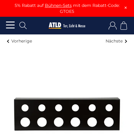
5% Rabatt auf
Bühnen-Sets
mit dem Rabatt-Code:
×
GTOE5
Vorherige
Nächste