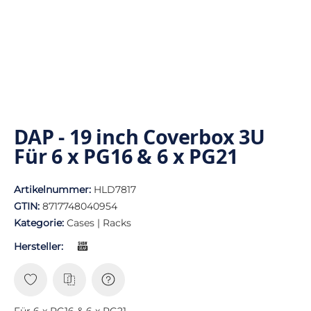
DAP - 19 inch Coverbox 3U
Für 6 x PG16 & 6 x PG21
Artikelnummer:
HLD7817
GTIN:
8717748040954
Kategorie:
Cases | Racks
Hersteller:
Für 6 x PG16 & 6 x PG21