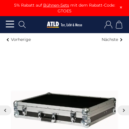
5% Rabatt auf
Bühnen-Sets
mit dem Rabatt-Code:
×
GTOE5
Vorherige
Nächste