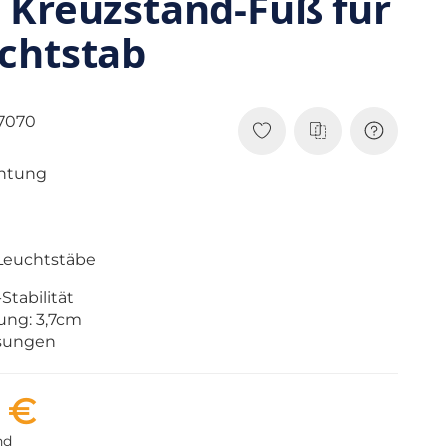
 Kreuzstand-Fuß für
chtstab
7070
htung
 Leuchtstäbe
Stabilität
ung: 3,7cm
sungen
7 €
nd