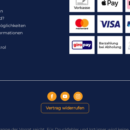
in
d?
öglichkeiten
ormationen
rol
Vertrag widerrufen
ange der Vorrat reicht. Für Druckfehler und Irrtümer wird kei