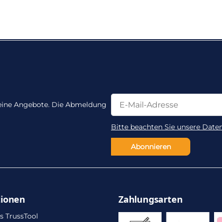
Newsletter Abonnieren
Newsletter Abonnieren
 keine Angebote. Die Abmeldung
Bitte beachten Sie unsere Date
Abonnieren
tionen
Zahlungsarten
s TrussTool