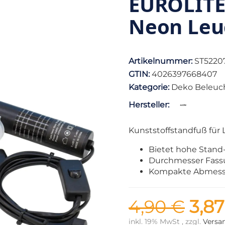
EUROLITE
Neon Leu
Artikelnummer:
ST5220
GTIN:
4026397668407
Kategorie:
Deko Beleuc
Hersteller:
Kunststoffstandfuß für
Bietet hohe Stand-
Durchmesser Fass
Kompakte Abmes
4,90 €
3,8
inkl. 19% MwSt , zzgl.
Versa