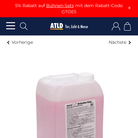
5% Rabatt auf
Bühnen-Sets
mit dem Rabatt-Code:
×
GTOE5
Vorherige
Nächste