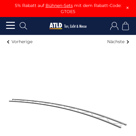
5% Rabatt auf
Bühnen-Sets
mit dem Rabatt-Code:
×
GTOE5
Vorherige
Nächste