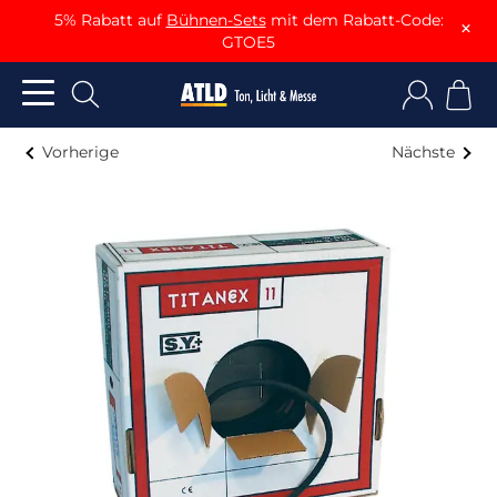
5% Rabatt auf
Bühnen-Sets
mit dem Rabatt-Code:
×
GTOE5
Vorherige
Nächste