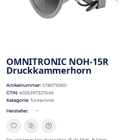
OMNITRONIC NOH-15R
Druckkammerhorn
Artikelnummer:
ST80710951
GTIN:
4026397327649
Kategorie:
Tontechnik
Hersteller:
Druckkammerlautsprecher, 15 W RMS, 8 Ohm