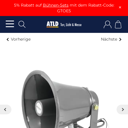
5% Rabatt auf
Bühnen-Sets
mit dem Rabatt-Code:
×
GTOE5
Vorherige
Nächste