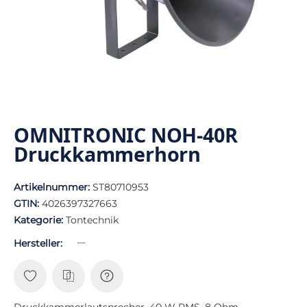
OMNITRONIC NOH-40R
Druckkammerhorn
Artikelnummer:
ST80710953
GTIN:
4026397327663
Kategorie:
Tontechnik
Hersteller:
Druckkammerlautsprecher, 40 W RMS, 8 Ohm