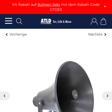
5% Rabatt auf
Bühnen-Sets
mit dem Rabatt-Code:
×
GTOE5
Vorherige
Nächste