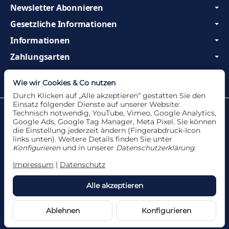
Newsletter Abonnieren
Gesetzliche Informationen
Informationen
Zahlungsarten
Wir sind Profis und beraten Sie gerne!
Wie wir Cookies & Co nutzen
Durch Klicken auf „Alle akzeptieren“ gestatten Sie den
Einsatz folgender Dienste auf unserer Website:
Datenschutzerklärung
•
Impressum
Technisch notwendig, YouTube, Vimeo, Google Analytics,
Google Ads, Google Tag Manager, Meta Pixel. Sie können
die Einstellung jederzeit ändern (Fingerabdruck-Icon
links unten). Weitere Details finden Sie unter
Konfigurieren
und in unserer
Datenschutzerklärung
.
Vertrag widerrufen
Impressum
|
Datenschutz
Alle akzeptieren
*
Alle Angebote nur solange der Vorrat reicht. Für
Druckfehler und Irrtümer wird keine Haftung
übernommen.
Ablehnen
Konfigurieren
Powered by
JTL-Shop
Made with
♥
by
eRock Creations