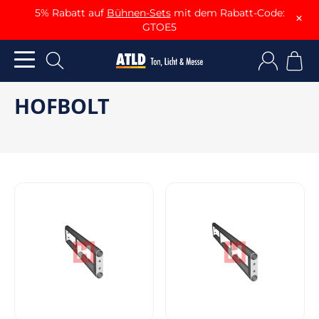
5% Rabatt auf
Bühnen-Sets
mit dem Rabatt-Code:
×
GTOE5
HOFBOLT