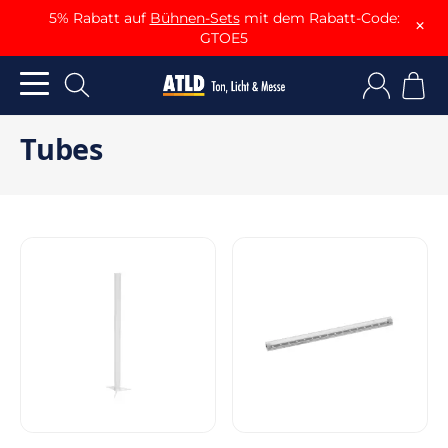
5% Rabatt auf
Bühnen-Sets
mit dem Rabatt-Code:
×
GTOE5
Tubes