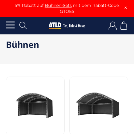
5% Rabatt auf
Bühnen-Sets
mit dem Rabatt-Code:
×
GTOE5
Bühnen