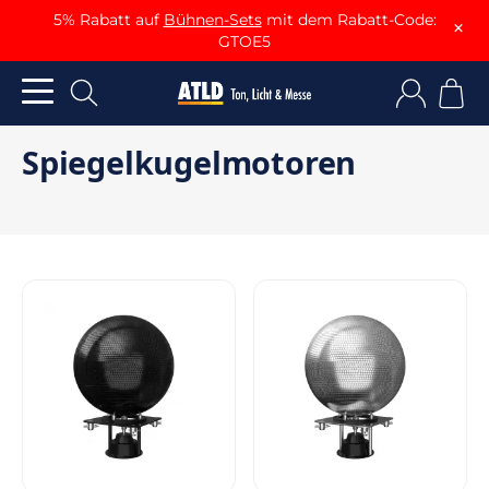
5% Rabatt auf
Bühnen-Sets
mit dem Rabatt-Code:
×
GTOE5
Spiegelkugelmotoren