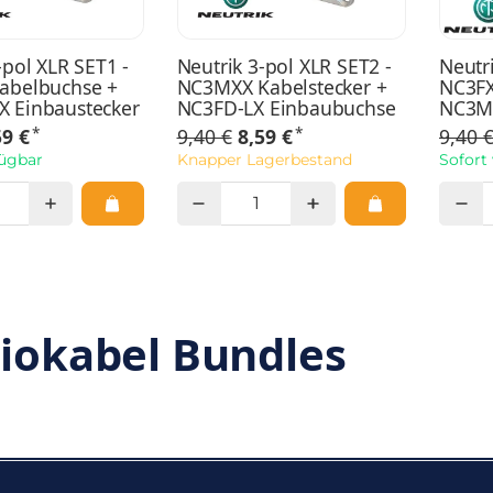
-pol XLR SET1 -
Neutrik 3-pol XLR SET2 -
Neutri
abelbuchse +
NC3MXX Kabelstecker +
NC3FX
 Einbaustecker
NC3FD-LX Einbaubuchse
NC3MX
*
*
59 €
9,40 €
8,59 €
9,40 
fügbar
Knapper Lagerbestand
Sofort
iokabel Bundles