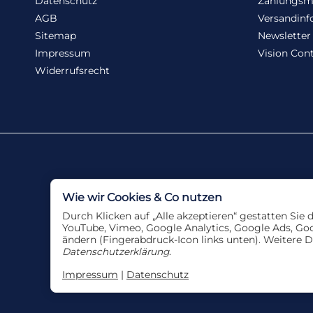
Datenschutz
Zahlungsm
AGB
Versandinf
Sitemap
Newsletter
Impressum
Vision Cont
Widerrufsrecht
Wie wir Cookies & Co nutzen
Durch Klicken auf „Alle akzeptieren“ gestatten Sie
YouTube, Vimeo, Google Analytics, Google Ads, Goog
ändern (Fingerabdruck-Icon links unten). Weitere D
*
Alle Angebote nur sol
Datenschutzerklärung
.
Impressum
|
Datenschutz