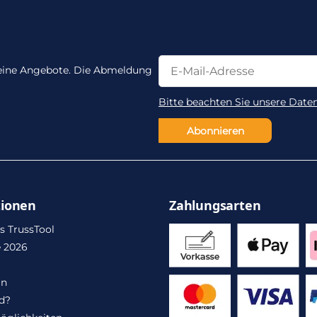
Newsletter Abonnieren
Newsletter Abonnieren
 keine Angebote. Die Abmeldung
Bitte beachten Sie unsere Date
Abonnieren
tionen
Zahlungsarten
s TrussTool
 2026
in
d?