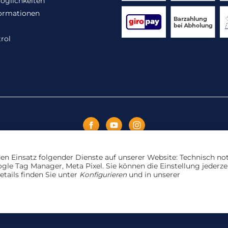
öglichkeiten
ormationen
rol
Vertrag widerrufen
 den Einsatz folgender Dienste auf unserer Website: Technisch n
le Tag Manager, Meta Pixel. Sie können die Einstellung jederze
etails finden Sie unter
Konfigurieren
und in unserer
ange der Vorrat reicht. Für Druckfehler und Irrtümer wird kei
Powered by
JTL-Shop
Made with
♥
by
eRock Creations