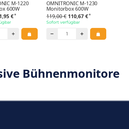
NIC M-1220
OMNITRONIC M-1230
ox 600W
Monitorbox 600W
*
*
1,95 €
119,00 €
110,67 €
fügbar
Sofort verfügbar
sive Bühnenmonitore