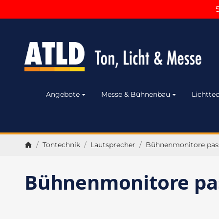
Angebote
Messe & Bühnenbau
Lichttec
/
Tontechnik
/
Lautsprecher
/
Bühnenmonitore pas
Startseite
Bühnenmonitore pa