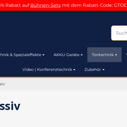
5% Rabatt auf
Bühnen-Sets
mit dem Rabatt-Code: GTOE
hnik & Spezialeffekte
AKKU Geräte
Tontechnik
Video | Konferenztechnik
Zubehör
siv
ssiv