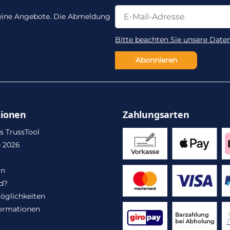
Newsletter Abonnieren
Newsletter Abonnieren
 keine Angebote. Die Abmeldung
Bitte beachten Sie unsere Date
Abonnieren
tionen
Zahlungsarten
s TrussTool
 2026
in
d?
öglichkeiten
ormationen