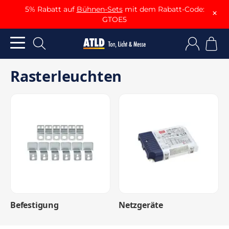
5% Rabatt auf
Bühnen-Sets
mit dem Rabatt-Code:
×
GTOE5
Rasterleuchten
Befestigung
Netzgeräte