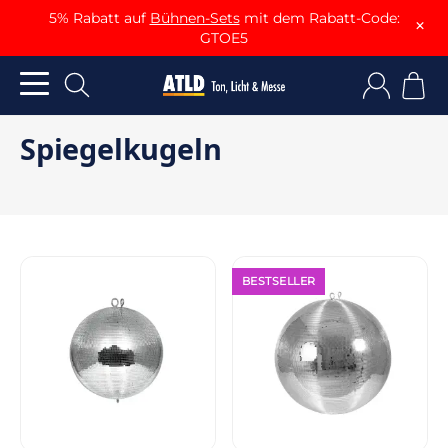
5% Rabatt auf
Bühnen-Sets
mit dem Rabatt-Code:
×
GTOE5
Spiegelkugeln
BESTSELLER