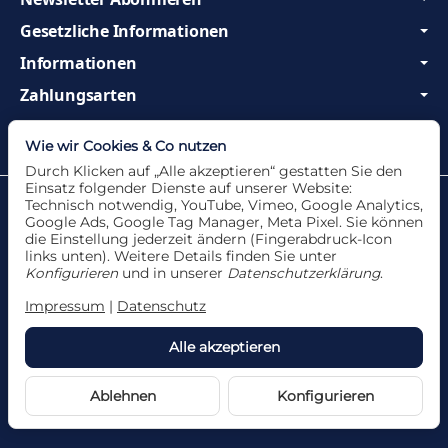
Gesetzliche Informationen
Informationen
Zahlungsarten
Wir sind Profis und beraten Sie gerne!
Wie wir Cookies & Co nutzen
Durch Klicken auf „Alle akzeptieren“ gestatten Sie den
Einsatz folgender Dienste auf unserer Website:
Datenschutzerklärung
•
Impressum
Technisch notwendig, YouTube, Vimeo, Google Analytics,
Google Ads, Google Tag Manager, Meta Pixel. Sie können
die Einstellung jederzeit ändern (Fingerabdruck-Icon
links unten). Weitere Details finden Sie unter
Konfigurieren
und in unserer
Datenschutzerklärung
.
Vertrag widerrufen
Impressum
|
Datenschutz
Alle akzeptieren
*
Alle Angebote nur solange der Vorrat reicht. Für
Druckfehler und Irrtümer wird keine Haftung
übernommen.
Ablehnen
Konfigurieren
Powered by
JTL-Shop
Made with
♥
by
eRock Creations