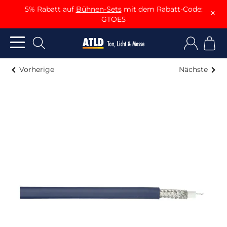
5% Rabatt auf
Bühnen-Sets
mit dem Rabatt-Code:
×
GTOE5
Vorherige
Nächste