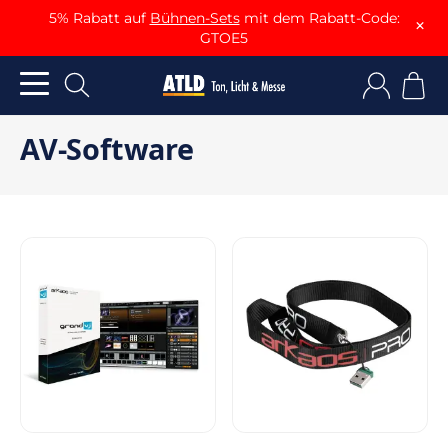
5% Rabatt auf
Bühnen-Sets
mit dem Rabatt-Code:
×
GTOE5
AV-Software