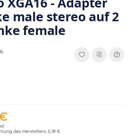
o XGA16 - Adapter
ke male stereo auf 2
inke female
6
 €
nd
lung des Herstellers: 5,18 €