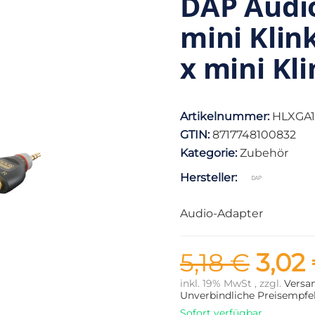
DAP Audi
mini Klin
x mini Kl
Artikelnummer:
HLXGA1
GTIN:
8717748100832
Kategorie:
Zubehör
Hersteller:
Audio-Adapter
5,18 €
3,02
inkl. 19% MwSt , zzgl.
Versa
Unverbindliche Preisempfeh
Sofort verfügbar