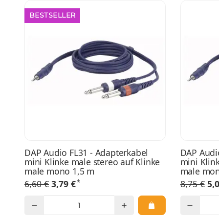
BESTSELLER
DAP Audio FL31 - Adapterkabel
DAP Audio
mini Klinke male stereo auf Klinke
mini Klin
male mono 1,5 m
male mon
*
6,60 €
3,79 €
8,75 €
5,