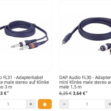
 FL31 - Adapterkabel
DAP Audio FL30 - Adapte
ke male stereo auf Klinke
mini Klinke male stereo a
o 3 m
male 1,5 m
*
*
03 €
6,25 €
3,64 €