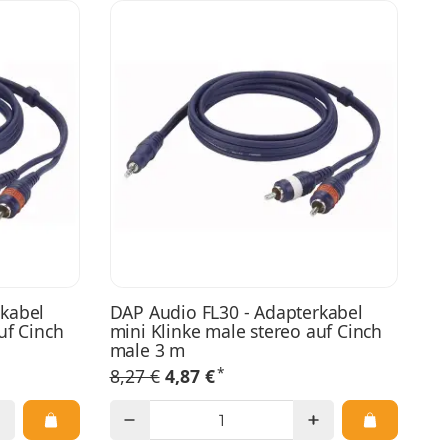
rkabel
DAP Audio FL30 - Adapterkabel
uf Cinch
mini Klinke male stereo auf Cinch
male 3 m
*
8,27 €
4,87 €