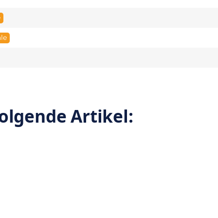
e
le
olgende Artikel: