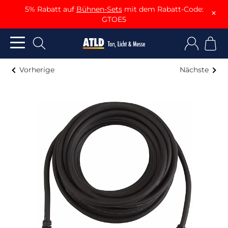
5% Rabatt auf
Bühnen-Sets
mit dem Rabatt-Code:
×
GTOE5
Vorherige
Nächste