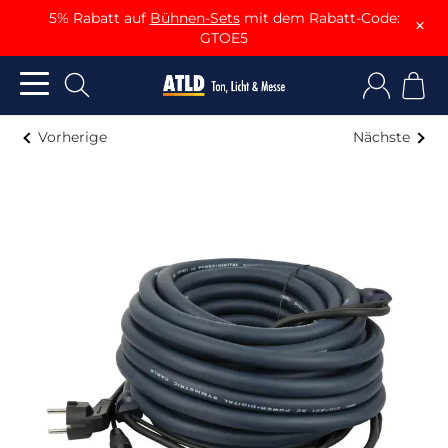
5% Rabatt auf
Bühnen-Sets
mit dem Rabatt-Code:
×
GTOE5
Vorherige
Nächste