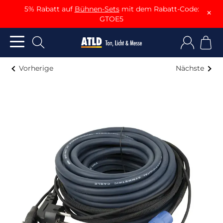
5% Rabatt auf
Bühnen-Sets
mit dem Rabatt-Code:
×
GTOE5
Vorherige
Nächste