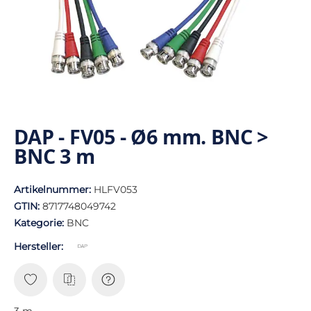
DAP - FV05 - Ø6 mm. BNC >
BNC 3 m
Artikelnummer:
HLFV053
GTIN:
8717748049742
Kategorie:
BNC
Hersteller:
3 m