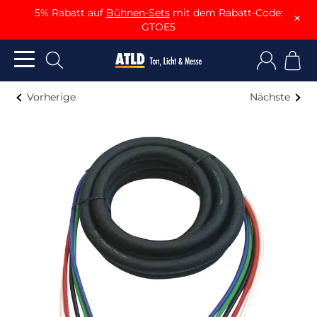
5% Rabatt auf
Bühnen-Sets
mit dem Rabatt-Code:
×
GTOE5
Vorherige
Nächste