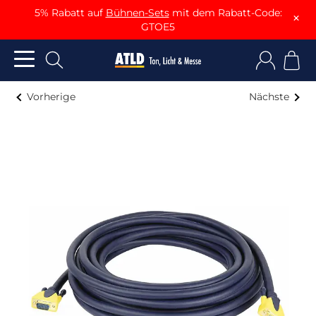
5% Rabatt auf
Bühnen-Sets
mit dem Rabatt-Code:
×
GTOE5
Vorherige
Nächste