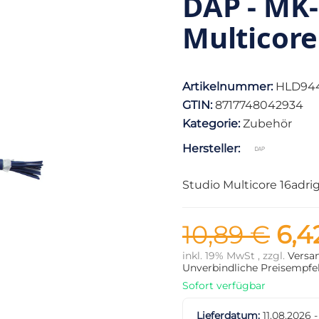
DAP - MK-
Multicore
Artikelnummer:
HLD94
GTIN:
8717748042934
Kategorie:
Zubehör
Hersteller:
Studio Multicore 16adri
10,89 €
6,4
inkl. 19% MwSt , zzgl.
Versa
Unverbindliche Preisempfeh
Sofort verfügbar
Lieferdatum:
11.08.2026 