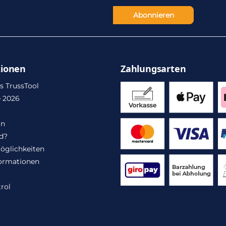
Abonnieren
tionen
Zahlungsarten
s TrussTool
 2026
in
d?
öglichkeiten
ormationen
rol