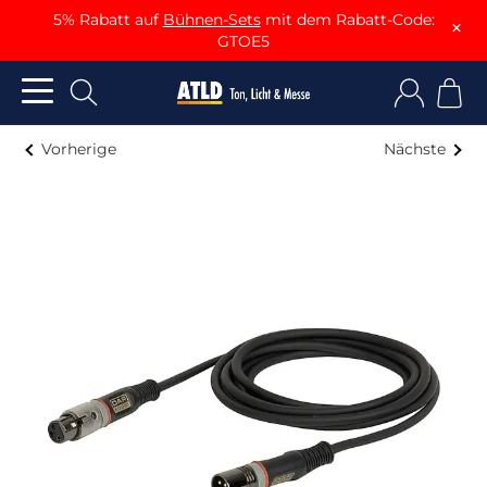
5% Rabatt auf
Bühnen-Sets
mit dem Rabatt-Code:
×
GTOE5
Vorherige
Nächste