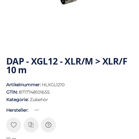
DAP - XGL12 - XLR/M > XLR/F
10 m
Artikelnummer:
HLXGL1210
GTIN:
8717748101655
Kategorie:
Zubehör
Hersteller:
10 m