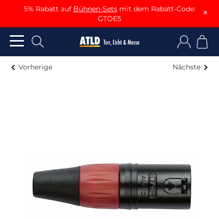
5% Rabatt auf
Bühnen-Sets
mit dem Rabatt-Code:
×
GTOE5
Vorherige
Nächste