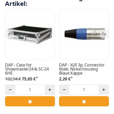
Artikel:
DAP - Case for
DAP - XLR 3p. Connector
Showmaster24 & SC-24
Male, Nickel housing
6HE
Blaue Kappe
*
*
102,94 €
75,65 €
2,20 €