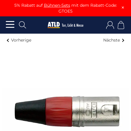
5% Rabatt auf
Bühnen-Sets
mit dem Rabatt-Code:
×
GTOE5
Vorherige
Nächste