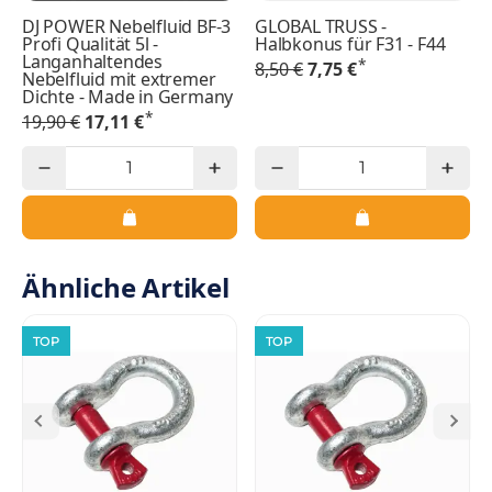
DJ POWER Nebelfluid BF-3
GLOBAL TRUSS -
Profi Qualität 5l -
Halbkonus für F31 - F44
Langanhaltendes
*
8,50 €
7,75 €
Nebelfluid mit extremer
Dichte - Made in Germany
*
19,90 €
17,11 €
Ähnliche Artikel
TOP
TOP