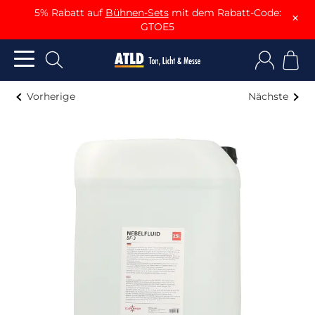
5% Rabatt auf
Bühnen-Sets
mit dem Rabatt-Code:
×
GTOE5
Vorherige
Nächste