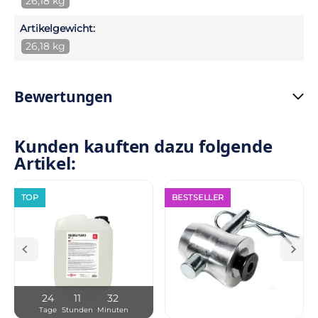
26,18 kg
Artikelgewicht:
26,18 kg
Bewertungen
Kunden kauften dazu folgende
Artikel:
TOP
BESTSELLER
24
11
32
Tage
Stunden
Minuten