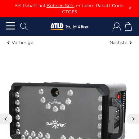
5% Rabatt auf
Bühnen-Sets
mit dem Rabatt-Code:
×
GTOE5
Vorherige
Nächste