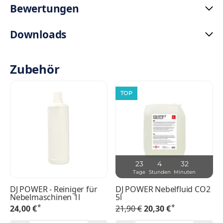
Bewertungen
Downloads
Zubehör
TOP
23
4
32
Tage
Stunden
Minuten
DJ POWER - Reiniger für
DJ POWER Nebelfluid CO2
Nebelmaschinen 1l
5l
*
*
24,00 €
21,90 €
20,30 €