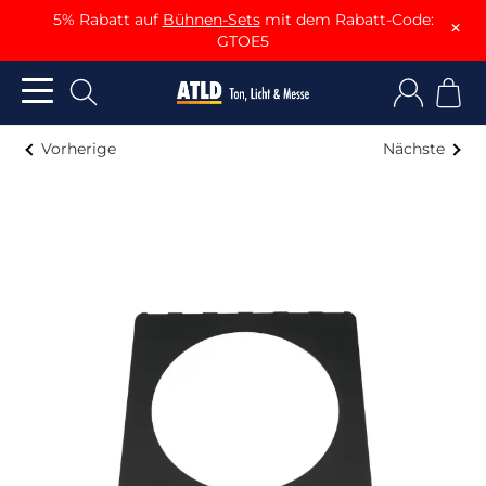
5% Rabatt auf
Bühnen-Sets
mit dem Rabatt-Code:
×
GTOE5
Vorherige
Nächste