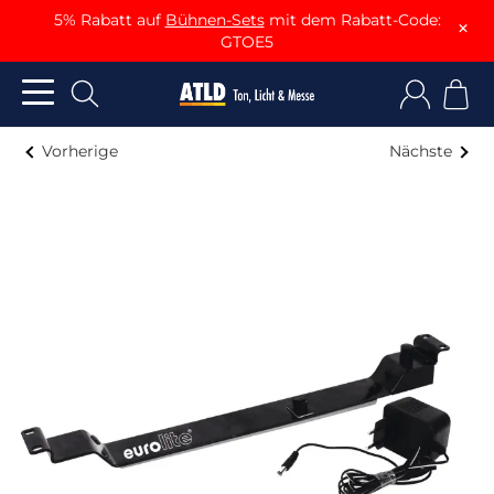
5% Rabatt auf
Bühnen-Sets
mit dem Rabatt-Code:
×
GTOE5
Vorherige
Nächste