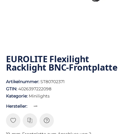
EUROLITE Flexilight
Racklight BNC-Frontplatte
Artikelnummer:
ST80702371
GTIN:
4026397222098
Kategorie:
Minilights
Hersteller:
19-mm-Frontplatte zum Anschluss von 2