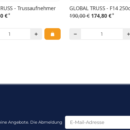
RUSS - Trussaufnehmer
GLOBAL TRUSS - F14 250
*
*
60 €
190,00 €
174,80 €
Newsletter Abonnieren
Newsletter Abonnieren
 keine Angebote. Die Abmeldung