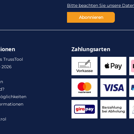
Bitte beachten Sie unsere Date
Abonnieren
tionen
Zahlungsarten
s TrussTool
 2026
in
d?
öglichkeiten
ormationen
rol