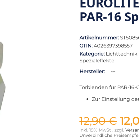
EUROLITE
PAR-16 Spo
Artikelnummer:
ST5085
GTIN:
4026397398557
Kategorie:
Lichttechnik
Spezialeffekte
Hersteller:
Torblenden für PAR-16
Zur Einstellung d
12,90 €
12,
inkl. 19% MwSt , zzgl.
Versa
Unverbindliche Preisempfeh