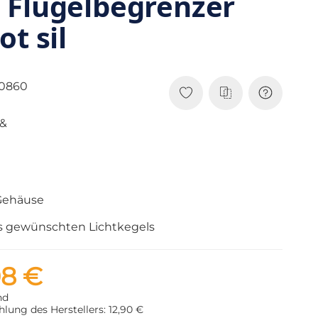
 Flügelbegrenzer
t sil
0860
 &
-Gehäuse
es gewünschten Lichtkegels
08 €
nd
lung des Herstellers: 12,90 €