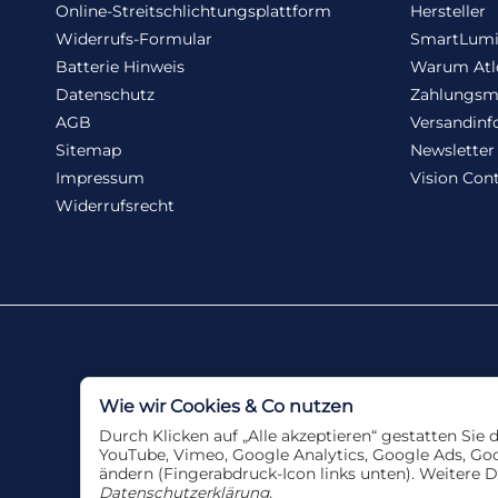
Online-Streitschlichtungsplattform
Hersteller
Widerrufs-Formular
SmartLum
Batterie Hinweis
Warum Atl
Datenschutz
Zahlungsm
AGB
Versandinf
Sitemap
Newsletter
Impressum
Vision Cont
Widerrufsrecht
Wie wir Cookies & Co nutzen
Durch Klicken auf „Alle akzeptieren“ gestatten Sie
YouTube, Vimeo, Google Analytics, Google Ads, Goog
ändern (Fingerabdruck-Icon links unten). Weitere D
Datenschutzerklärung
.
*
Alle Angebote nur sol