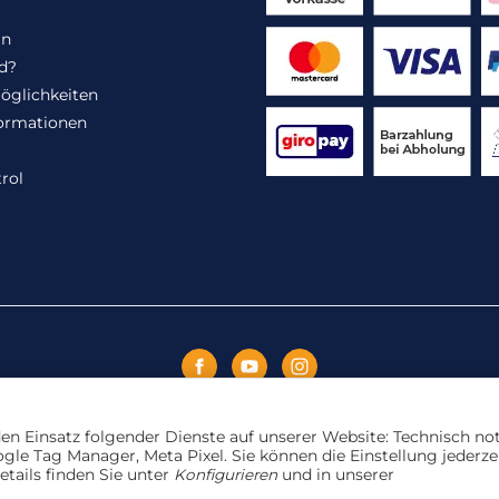
in
d?
öglichkeiten
ormationen
rol
Vertrag widerrufen
 den Einsatz folgender Dienste auf unserer Website: Technisch n
le Tag Manager, Meta Pixel. Sie können die Einstellung jederze
etails finden Sie unter
Konfigurieren
und in unserer
ange der Vorrat reicht. Für Druckfehler und Irrtümer wird kei