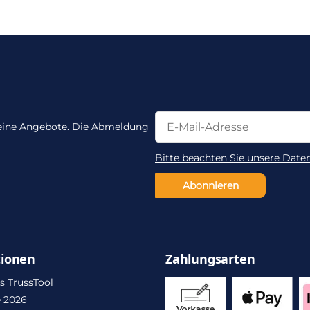
Newsletter Abonnieren
Newsletter Abonnieren
 keine Angebote. Die Abmeldung
Bitte beachten Sie unsere Date
Abonnieren
tionen
Zahlungsarten
s TrussTool
 2026