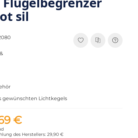
 Flügelbegrenzer
t sil
2080
 &
ehör
es gewünschten Lichtkegels
69 €
nd
lung des Herstellers: 29,90 €