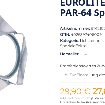
EUROLITE
PAR-64 Spo
Artikelnummer:
ST4210
GTIN:
4026397406009
Kategorie:
Lichttechnik
Spezialeffekte
Hersteller:
Empfehlenswertes Zub
Zur Einstellung d
29,90 €
27,
inkl. 19% MwSt , zzgl.
Versa
Unverbindliche Preisempfeh