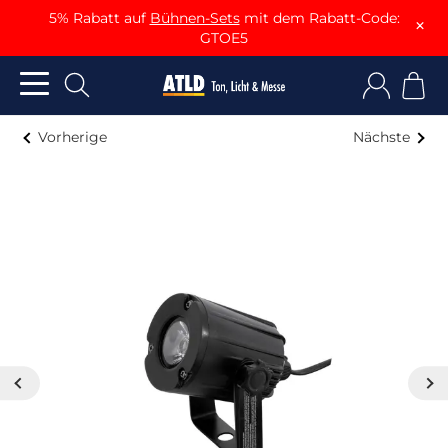
5% Rabatt auf
Bühnen-Sets
mit dem Rabatt-Code:
×
GTOE5
Vorherige
Nächste