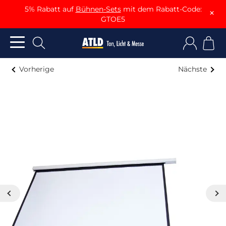
5% Rabatt auf
Bühnen-Sets
mit dem Rabatt-Code:
×
GTOE5
Vorherige
Nächste