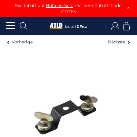
5% Rabatt auf
Bühnen-Sets
mit dem Rabatt-Code:
×
GTOE5
Vorherige
Nächste